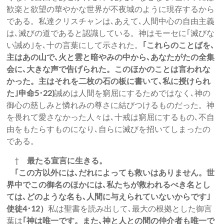
歓楽と欲望の華やかな世界が不夜城のように現存するから
である。私達クリスチャンは､あえて､人間中心の自由主義
は､滅びの道であると認識している。神はモーセに｢滅びな
い誡め｣を､十の言葉にして示された。
｢これらのことばを､
主はあの山で､火と雲と暗やみの中から､あなたがたの全集
会に､大きな声で告げられた。このほかのことは言われな
かった。主はそれを二枚の石の板に書いて､私に授けられ
た｣申命5･22)
誡めは人間を窮屈にするためではなく､神の
御心の慈しみと憐れみの尊さに結びつけるものだった。神
を畏れて愛さなかった人々は､十戒は窮屈にするもの､不自
由をもたらすものになり､自らに滅びを招いてしまったの
である。
†
最たる宣言に生きる。
｢この方以外には､だれによっても救いはありません。世
界中でこの御名のほかには､私たちが救われるべき名とし
ては､どのような名も､人間に与えられていないからです｣
使徒4･12）
私は聖書を読み出して､最大の根拠とした御言
葉は
｢神は唯一です。また､神と人との間の仲介者も唯一で