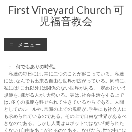
コ
First Vineyard Church 可
ン
テ
児福音教会
ン
ツ
へ
ス
キ
メニュー
ッ
プ
† 何でもありの時代。
私達の毎日には､常に二つのことが起こっている。私達
には､なんでも出来る自由な世界が広がっている。同時に､
私には｢これ以外｣は関係のない世界がある。｢定め｣という
規範を､嫌がる人が､大勢いる。実は､社会生活をする上で
は､多くの規範を科せられて生きているからである。人間
としてのルールや､常識の上での規範が､学生にも社会人に
も求められているのである。その上で自由な世界があるべ
きなのである。しかし人間はロボットではない｢縛られた
くない｣自由をあこがれるのである。なぜなら､世の中には