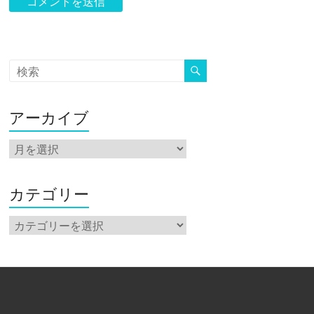
アーカイブ
ア
ー
カ
イ
カテゴリー
ブ
カ
テ
ゴ
リ
ー