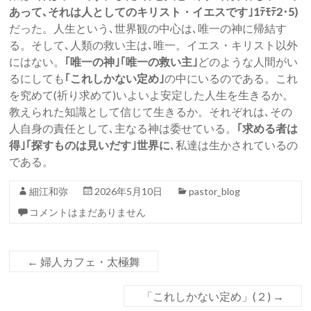
あって､それは人としてのキリスト・イエスです｣1ﾃﾓﾃ2･5)
だった。人生という､世界観の中心は､唯一の神に帰結す
る。そして､人類の救い主は､唯一。イエス・キリスト以外
にはない。
｢唯一の神｣｢唯一の救い主｣
どのような人間がい
るにしても
｢これしかない定め｣
の中にいるのである。これ
を究めて(祈り求めて)いよいよ安定した人生を生きるか。
教えられた知識として信じて生きるか。それぞれは､その
人自身の責任として､主なる神は委せている。
｢求める者は
得｣｢探すものは見いだす｣世界に
､私達は生かされているの
である。
細江和弥
2026年5月10日
pastor_blog
コメントはまだありません
←
婦人カフェ・太極舞
「これしかない定め」(２)
→