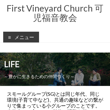
コ
First Vineyard Church 可
ン
テ
児福音教会
ン
ツ
へ
ス
キ
メニュー
ッ
プ
LIFE
～豊かに生きるための仲間づくり～
スモールグループ(SG)とは同じ年代、同じ
環境(子育て中など)、共通の趣味などの繋が
りで集まっている小グループのことです。