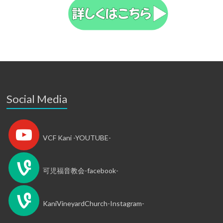
Social Media
VCF Kani -YOUTUBE-
可児福音教会-facebook-
KaniVineyardChurch-Instagram-