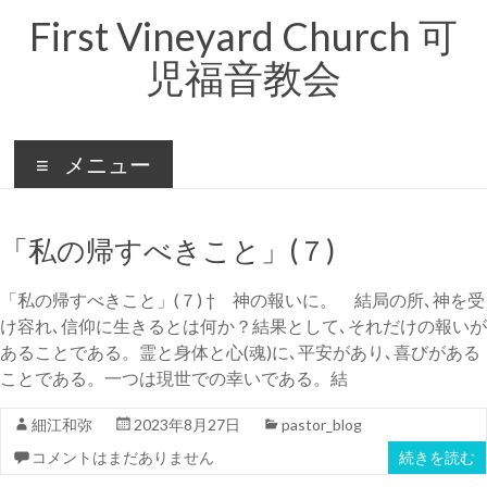
コ
First Vineyard Church 可
ン
テ
児福音教会
ン
ツ
へ
ス
キ
メニュー
ッ
プ
「私の帰すべきこと」(７)
「私の帰すべきこと」(７) † 神の報いに。 結局の所､神を受
け容れ､信仰に生きるとは何か？結果として､それだけの報いが
あることである。霊と身体と心(魂)に､平安があり､喜びがある
ことである。一つは現世での幸いである。結
細江和弥
2023年8月27日
pastor_blog
コメントはまだありません
続きを読む