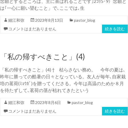
念願とするところは、主に喜ばれることです｣2ｺﾘ5･9）念願と
は｢一心に願い望むこと」で､ここでは､生
細江和弥
2023年8月13日
pastor_blog
コメントはまだありません
続きを読む
「私の帰すべきこと」(4)
「私の帰すべきこと」(4) † 枯らさない務め。 今年の夏は､
昨年に勝っての酷暑の日々となっている。友人が毎年､自家栽
培の茗荷(ﾐｮｳｶﾞ)を贈ってくださる。今年は高温のためか８月
を待たずして､茗荷の茎が枯れてきたという
細江和弥
2023年8月6日
pastor_blog
コメントはまだありません
続きを読む