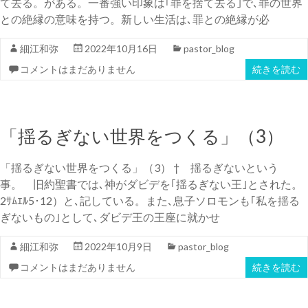
て去る。がある。一番強い印象は｢罪を捨て去る｣で､罪の世界
との絶縁の意味を持つ。新しい生活は､罪との絶縁が必
細江和弥
2022年10月16日
pastor_blog
コメントはまだありません
続きを読む
「揺るぎない世界をつくる」（3）
「揺るぎない世界をつくる」（3） † 揺るぎないという
事。 旧約聖書では､神がダビデを｢揺るぎない王｣とされた。
2ｻﾑｴﾙ5･12）と､記している。また､息子ソロモンも｢私を揺る
ぎないもの｣として､ダビデ王の王座に就かせ
細江和弥
2022年10月9日
pastor_blog
コメントはまだありません
続きを読む