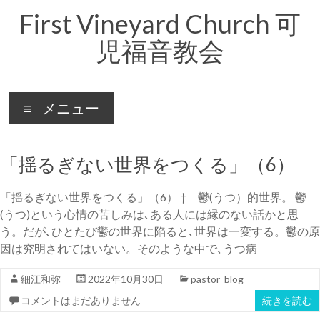
コ
First Vineyard Church 可
ン
テ
児福音教会
ン
ツ
へ
ス
キ
メニュー
ッ
プ
「揺るぎない世界をつくる」（6）
「揺るぎない世界をつくる」（6） † 鬱(うつ）的世界。 鬱
(うつ)という心情の苦しみは､ある人には縁のない話かと思
う。だが､ひとたび鬱の世界に陥ると､世界は一変する。鬱の原
因は究明されてはいない。そのような中で､うつ病
細江和弥
2022年10月30日
pastor_blog
コメントはまだありません
続きを読む