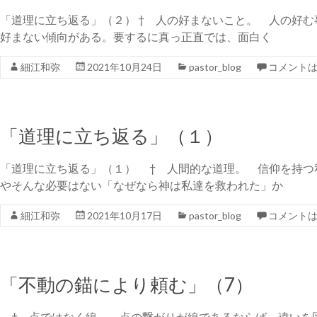
「道理に立ち返る」（２） † 人の好まないこと。 人の好
好まない傾向がある。要するに真っ正直では、面白く
細江和弥
2021年10月24日
pastor_blog
コメント
「道理に立ち返る」（１）
「道理に立ち返る」（１） † 人間的な道理。 信仰を持つ
やそんな必要はない「なぜなら神は私達を救われた」か
細江和弥
2021年10月17日
pastor_blog
コメント
「不動の錨により頼む」（7）
† 点ではなく線。 点の繋がりが線であるならば、違いを区