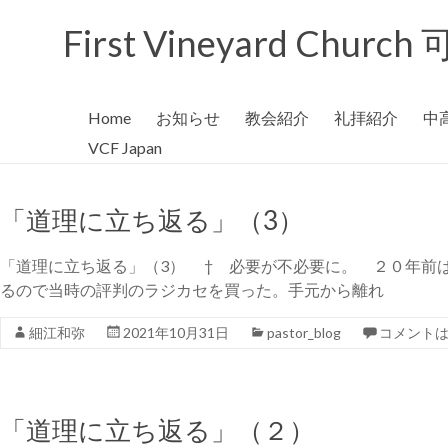
コ
ン
First Vineyard Chu
テ
ン
ツ
へ
Home
お知らせ
教会紹介
礼拝紹介
中
ス
VCF Japan
キ
ッ
プ
「道理に立ち返る」（3）
「道理に立ち返る」（3） † 必要が不必要に。 ２０年前
るので当時の評判のラジカセを買った。手元から離れ
細江和弥
2021年10月31日
pastor_blog
コメント
「道理に立ち返る」（２）