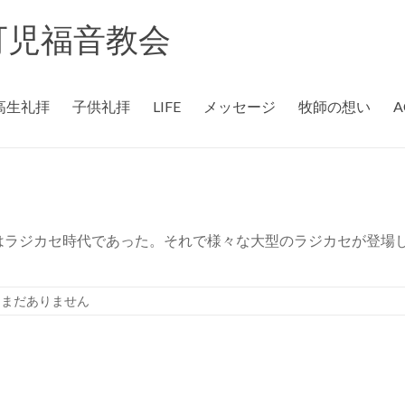
rch 可児福音教会
高生礼拝
子供礼拝
LIFE
メッセージ
牧師の想い
A
はラジカセ時代であった。それで様々な大型のラジカセが登場
はまだありません