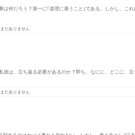
む事は何だろう？第一に｢道理に適うこと｣である。しかし、こ
はまだありません
私達は、立ち返る必要があるのか？即ち、なにに、どこに、立
はまだありません
別するのはヤバイ事かも知れない。しかし、考え方として｢点