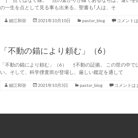
の一生を点として見る事も出来る。聖書も｢人は、そ
細江和弥
2021年10月10日
pastor_blog
コメント
「不動の錨により頼む」（6）
「不動の錨により頼む」（6） †不動の証拠。 この世の中
い。そして、科学捜査班が登場し、厳しい鑑定を通して
細江和弥
2021年10月3日
pastor_blog
コメントは