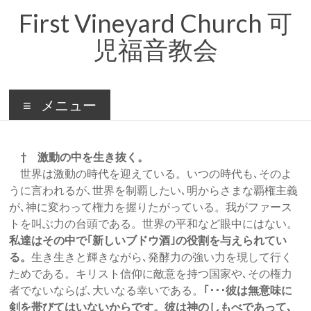
コ
First Vineyard Church 可
ン
テ
児福音教会
ン
ツ
へ
ス
キ
メニュー
ッ
プ
† 激動の中を生き抜く。
世界は激動の時代を迎えている。いつの時代も､そのよ
うに言われるが､世界を制覇したい､明からさまな覇権主義
が､神に変わって権力を握りたがっている。我がファース
トを叫ぶ力の台頭である。世界の平和など眼中にはない。
私達はその中で｢新しいブドウ酒｣の役割を与えられてい
る。
生き生きと輝きながら､発酵力の強い力を現して行く
ためである。キリスト信仰に敵意を持つ国家や､その権力
者でないならば､大いなる幸いである。
｢･･･彼は無意味に
剣を帯びてはいないからです。彼は神のしもべであって､