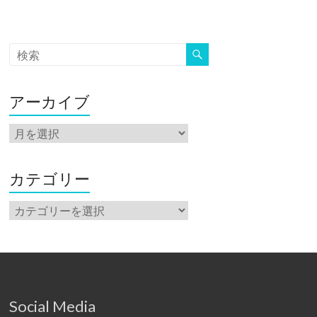
アーカイブ
ア
ー
カ
イ
カテゴリー
ブ
カ
テ
ゴ
リ
ー
Social Media