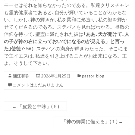
モーセはそれを知らなかったのである。私達クリスチャン
も霊的健康者であると､自分が輝いていることがわからな
い。しかし､神の輝きが､私を柔和に形造り､私の顔を輝か
せてくださるのである。ステパノを見ればわかる。畏敬の
信仰を持って､聖霊に満たされた彼は
｢ああ､天が開けて､人
の子が神の右に立っておいでになるのが見える」と言っ
た｣使徒7･56）
ステパノの満身が輝きわたった。そこにま
で主イエスは､私達を引き上げることがお出来になる。主
よ。そうして下さい。
細江和弥
2026年1月25日
pastor_blog
コメントはまだありません
←
「皮袋と中味」(６)
「神の御業に備える」(１)
→