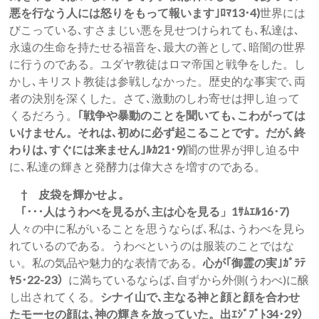
悪を行なう人には怒りをもって報います｣ﾛﾏ13･4)
世界には
びこっている､すさまじい悪を見せつけられても､私達は､
永遠の生命を持たせる福音を､最大の善として､暗闇の世界
に行うのである。ユダヤ教徒はロマ帝国と戦争をした。し
かし､キリスト教徒は参戦しなかった。歴史的な事実で､両
者の決別を深くした。さて､激動のしわ寄せは押し迫って
くるだろう。
｢戦争や暴動のことを聞いても､こわがっては
いけません。それは､初めに必ず起こることです。だが､終
わりは､すぐには来ません｣ﾙｶ21･9)
闇の世界が押し迫る中
に､私達の輝きと発酵力は偉大さを増すのである。
† 皮袋を輝かせよ。
｢･･･人はうわべを見るが､主は心を見る」1ｻﾑｴﾙ16･7)
人々の中に私がいることを思うならば､私は､うわべを見ら
れているのである。うわべというのは服装のことではな
い。私の気品や魅力的な表情である。
心が｢御霊の実｣ｶﾞﾗﾃ
ﾔ5･22-23）
に満ちているならば､自ずから外側(うわべ)に醸
し出されてくる。
シナイ山で､主なる神と顔と顔を合わせ
たモーセの顔は､神の輝きを放っていた。出ｴｼﾞﾌﾟﾄ34･29）