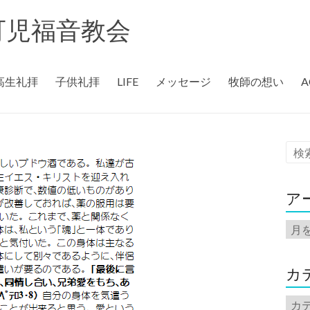
rch 可児福音教会
高生礼拝
子供礼拝
LIFE
メッセージ
牧師の想い
A
ア
ア
ー
カ
イ
カ
ブ
カ