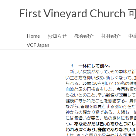
コ
ン
First Vineyard Chu
テ
ン
ツ
へ
Home
お知らせ
教会紹介
礼拝紹介
中
ス
VCF Japan
キ
ッ
プ