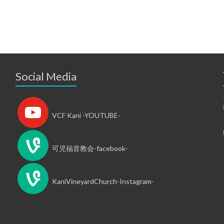
Social Media
VCF Kani -YOUTUBE-
可児福音教会-facebook-
KaniVineyardChurch-Instagram-