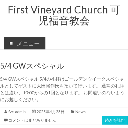
コ
First Vineyard Church 可
ン
テ
児福音教会
ン
ツ
へ
ス
キ
メニュー
ッ
プ
5/4 GWスペシャル
5/4 GWスペシャル 5/4の礼拝はゴールデンウイークスペシャ
ルとしてゲストに大田裕作氏を招いて行います。 通常の礼拝
とは違い、10:00からの1回となります。 お間違いのないよう
にお越しください。
fvc-admin
2025年4月28日
News
コメントはまだありません
続きを読む