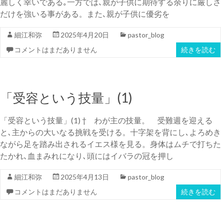
麗しく幸いである｡一方では､親が子供に期待する余りに厳しさ
だけを強いる事がある。また､親が子供に優劣を
細江和弥
2025年4月20日
pastor_blog
コメントはまだありません
続きを読む
「受容という技量」(1)
「受容という技量」(1) † わが主の技量。 受難週を迎える
と､主からの大いなる挑戦を受ける。十字架を背にし､よろめき
ながら足を踏み出されるイエス様を見る。身体はムチで打ちた
たかれ､血まみれになり､頭にはイバラの冠を押し
細江和弥
2025年4月13日
pastor_blog
コメントはまだありません
続きを読む