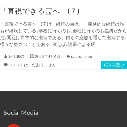
「直視できる霊へ」(７)
「直視できる霊へ」(７) † 継続の頓挫。 義務的な継続は誰
もが経験している｡学校に行くのも､会社に行くのも義務だから
だ｡問題は自主的な継続である。自らの意志を通して継続する､
様々な努力のことである｡例えば､読書による研
細江和弥
2025年4月6日
pastor_blog
コメントはまだありません
続きを読む
Social Media