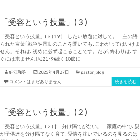
「受容という技量」(３)
「受容という技量」(３) 19† したい放題に対して。 主の語
られた言葉｢戦争や暴動のことを聞いても､こわがってはいけま
せん。それは､初めに必ず起こることです。だが､終わりは､す
ぐには来ません｣ﾙｶ21･9)続く10節に
細江和弥
2025年4月27日
pastor_blog
コメントはまだありません
続きを読む
「受容という技量」(２)
「受容という技量」(２) † 分け隔てがない。 家庭の中で､親
が子供達を分け隔てなく育て､愛情を注いでいるのを見るのは