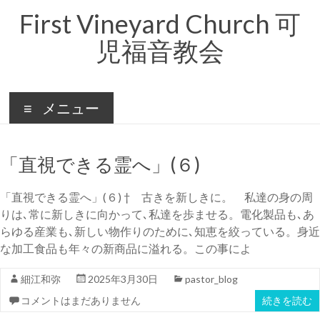
コ
First Vineyard Church 可
ン
テ
児福音教会
ン
ツ
へ
ス
キ
メニュー
ッ
プ
「直視できる霊へ」(６)
「直視できる霊へ」(６) † 古きを新しきに。 私達の身の周
りは､常に新しきに向かって､私達を歩ませる。電化製品も､あ
らゆる産業も､新しい物作りのために､知恵を絞っている。身近
な加工食品も年々の新商品に溢れる。この事によ
細江和弥
2025年3月30日
pastor_blog
コメントはまだありません
続きを読む