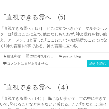
「直視できる霊へ」(5)
「直視できる霊へ」(5) † どこに立つべきか？ マルチン･ル
ターは｢我はここに立つ｡他になしあたわず｡神よ我れを救い給
え。アーメン。｣と言った｢ここ｣というのは場所のことではな
く｢神の言葉｣の事である。神の言葉に立つ以
細江和弥
2025年3月23日
pastor_blog
コメントはまだありません
続きを読む
「直視できる霊へ」(４)
「直視できる霊へ」(４) † 恥じない姿か？ 世の中に生きて
いて､恥じることなど何もないと感じる。ただ｢あなたは､主イ