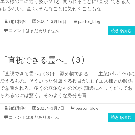
エス様の目に適う姿か？｣と､問われることに｢直視｣できる人
は､少ない。全く､そんなことに気付くこともな
細江和弥
2025年3月16日
pastor_blog
コメントはまだありません
続きを読む
「直視できる霊へ」(３)
「直視できる霊へ」(３) † 添え物である。 主菜(ﾒｲﾝﾃﾞｨｼｭ)に
沿えるもの。そういった付属する役目が､主イエス様との関係
で意識される。多くの立派な神の器が､謙遜にへりくだってお
られるのには驚く。そのような身分を喜
細江和弥
2025年3月9日
pastor_blog
コメントはまだありません
続きを読む