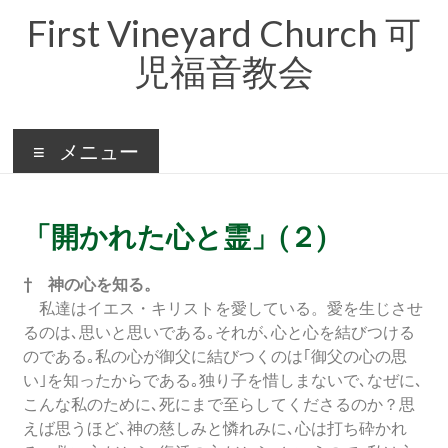
First Vineyard Church 可
児福音教会
メニュー
「開かれた心と霊」(２)
† 神の心を知る。
私達はイエス・キリストを愛している。愛を生じさせ
るのは､思いと思いである｡それが､心と心を結びつける
のである｡私の心が御父に結びつくのは｢御父の心の思
い｣を知ったからである｡独り子を惜しまないで､なぜに､
こんな私のために､死にまで至らしてくださるのか？思
えば思うほど､神の慈しみと憐れみに､心は打ち砕かれ