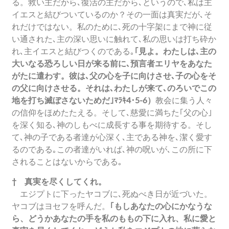
る。救い主だから､復活の主だから､というので､私は主
イエスと結びついているのか？その一面は真実だが､そ
れだけではない。私のために､死の十字架にまで神に従
い通された､主の深い思いに触れて､私の思いは打ち砕か
れ､主イエスと結びつくのである｡
｢見よ。わたしは､主の
大いなる恐ろしい日が来る前に､預言者エリヤをあなた
がたに遣わす。彼は､父の心を子に向けさせ､子の心をそ
の父に向けさせる。それは､わたしが来て､のろいでこの
地を打ち滅ぼさないためだ｣ﾏﾗｷ4･5-6）
教会に集う人々
の信仰をほめたたえる。そして､慈愛に満ちた｢父の心｣
を深く知る､神のしもべに成長する事を期待する。そし
て､神の子である者達が心深く､主である神を､潔く愛す
るのである｡この者達がいれば､神の呪いが､この所に下
されることはないからである｡
† 真実を尽くしてくれ。
エジプトに下ったヤコブに､死ぬべき日が近づいた。
ヤコブはヨセフを呼んだ。
｢もしあなたの心にかなうな
ら、どうかあなたの手を私のももの下に入れ、私に愛と