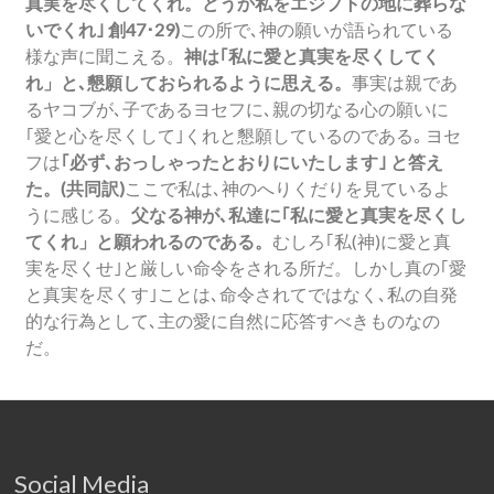
真実を尽くしてくれ。どうか私をエジプトの地に葬らな
いでくれ｣ 創47･29)
この所で､神の願いが語られている
様な声に聞こえる。
神は｢私に愛と真実を尽くしてく
れ」と､懇願しておられるように思える。
事実は親であ
るヤコブが､子であるヨセフに､親の切なる心の願いに
｢愛と心を尽くして｣くれと懇願しているのである｡ ヨセ
フは
｢必ず､おっしゃったとおりにいたします｣ と答え
た。(共同訳)
ここで私は､神のへりくだりを見ているよ
うに感じる。
父なる神が､私達に｢私に愛と真実を尽くし
てくれ」と願われるのである。
むしろ｢私(神)に愛と真
実を尽くせ｣と厳しい命令をされる所だ。しかし真の｢愛
と真実を尽くす｣ことは､命令されてではなく､私の自発
的な行為として､主の愛に自然に応答すべきものなの
だ。
Social Media