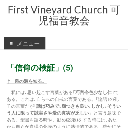
First Vineyard Church 可
児福音教会
メニュー
「信仰の検証」(5)
† 泉の源を知る。
私には､思い起こす言葉がある｢
巧言令色少なし仁
｣で
ある。これは､自らへの自戒の言葉である。｢論語｣の孔
子の言葉だが｢
話は巧みで､顔つきも良い､しかし､そうい
う人に限って誠実さや愛の真実が乏しい
」と言う意味で
ある。聖書を語る時や、勧め(説教)をする時には､あた
かも自らが真理の化身のように熱情的である。確かにそ