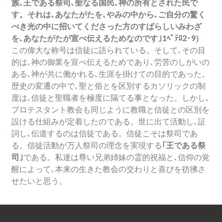
族､王である祭司､聖なる国民､神の所有とされた民で
す。それは､あなたがたを､やみの中から､ご自分の驚く
べき光の中に招いてくださった方のすばらしいみわざ
を､あなたがたが宣べ伝えるためなのです｣1ﾍﾟﾃﾛ2･9）
この偉大な称号は信徒に語られている。そして､その目
的は､神の御業を宣べ伝えるためであり､労苦のしがいの
ある､神が共に働かれる､生涯を掛けての目的であった。
歴史の変遷の中で､聖と俗とを区別するカソリックの制
度は､信徒と聖職者を極度に隔てる事となった。しかし､
プロテスタント教会も同じように教職と信徒との区別を
設ける仕組みが定着したのである。世に出て活動し､証
詞し､伝道するのは信徒である。信徒こそは祭司であ
る。信徒活動が万人祭司の理念を実現する
｢王である祭
司｣
である。私達は尊い兄弟姉妹の霊的祝福と､信仰の覚
醒によって､本来の生きた教会の交わりと喜びを彷彿さ
せたいと思う。