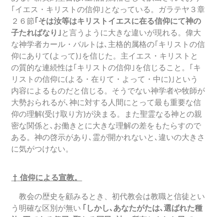
｢イエス・キリストの信仰｣となっている。ガラテヤ３章
２６節
｢そは汝等はキリストイエスに在る信仰にて神の
子たればなり｣
と言うように大きな違いが現れる。偉大
な神学者カール・バルトは､主格的属格の｢キリストの信
仰にありて(よって)｣を信じた。主イエス・キリストと
の質的な連続性は｢キリストの信仰｣を信じること。｢キ
リストの信仰に(よる・在りて・よって・中に)｣という
内容によるものだと信じる。そうでない神学者や牧師が
大勢おられるが､神に対する人間にとって最も重要な信
仰の理解(受け取り方)が決まる。また聖霊なる神との親
密な関係と､お働きとに大きな理解の差をもたらすので
ある。神の啓示があり､霊が開かれないと､違いの大きさ
に気がつけない。
†
信仰による宣教。
教会の歴史を顧みるとき、初代教会は教職と信徒とい
う明確な区別が無い
｢しかし､あなたがたは､選ばれた種