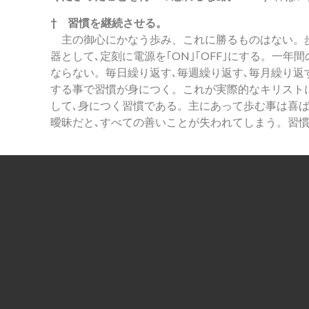
† 習慣を継続させる。
主の御心にかなう歩み、これに勝るものはない。歩
器として､定刻に電源を｢ON｣｢OFF｣にする。一
ならない。毎日繰り返す､毎週繰り返す､毎月繰り
する事で習慣が身につく。これが実際的なキリスト
して､身につく習慣である。主にあって歩む事は喜ば
曖昧だと､すべての善いことが失われてしまう。習慣