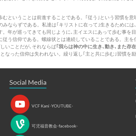
むということは前進することである。｢従う｣という習慣を意
年間のみならずである。私達は｢キリストに在って｣生きるために
返す。年が巡ってきても同じように､主イエスにあって歩む事を
に従う信仰である。螺線状とは連続していることである。主を
しいことだが､それならば
｢我らは神の中に生き､動き､また存在す
となった信仰は失われない。繰り返し｢主と共に歩む｣習慣を
Social Media
VCF Kani -YOUTUBE-
可児福音教会-facebook-