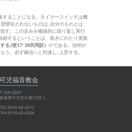
味することになる。タイマースイッチは機
は､習慣化されないものは､自分のものとは
目指す。この歩みを螺線的に繰り返し実行
信頼するということは、長きにわたり実践
る｣使17･28共同訳）
のである。信仰が
励もう。必ず確信へと到達し､上昇する。
可児福音教会
〒509-0207
岐阜県可児市今渡1732-1
TEL 0574-62-6272
FAX 0574-63-6304