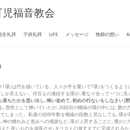
rch 可児福音教会
高生礼拝
子供礼拝
LIFE
メッセージ
牧師の想い
A
)
｢環｣は円を描いている。人々が手を繋いで｢環｣をつくるよう
としか見えない。何百もの連続する環が､重なり合って一つに見
落ちたかを思い出し､悔い改めて､初めの行ないをしなさい｣黙2･
､歴然として輝いていたが､20段目の螺線の環の中には､愛の
してしまった。私達の信仰年数を螺線の段数と見なしても､環が
､神の憐れみと恵みへの感謝など､環が上昇するごとに､豊かに
与えた良いものを成長させ､キリストの身丈までに完成されるか