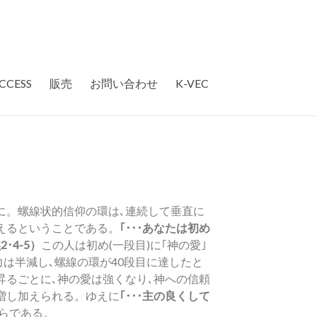
CCESS
販売
お問い合わせ
K-VEC
に。螺線状的信仰の環は､連続して垂直に
えるということである。
｢･･･あなたは初め
4-5）
この人は初め(一段目)に｢神の愛｣
力は半減し､螺線の環が40段目に達したと
昇るごとに､神の愛は強くなり､神への信頼
増し加えられる。ゆえに
｢･･･主の良くして
らである。