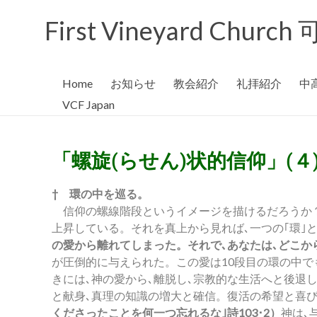
First Vineyard Chu
Home
お知らせ
教会紹介
礼拝紹介
中
VCF Japan
「螺旋(らせん)状的信仰」(４
† 環の中を巡る。
信仰の螺線階段というイメージを描けるだろうか？
上昇している。それを真上から見れば､一つの｢環｣
の愛から離れてしまった。それで､あなたは､どこから
が圧倒的に与えられた。この愛は10段目の環の中でも
きには､神の愛から､離脱し､宗教的な生活へと後退
と献身､真理の知識の増大と確信。復活の希望と喜び
くださったことを何一つ忘れるな｣詩103･2）
神は､