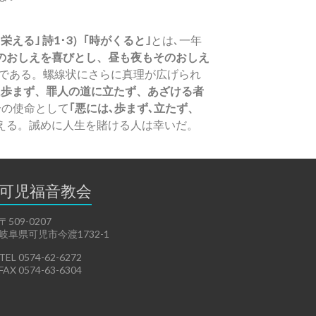
る｣ 詩1･3）｢時がくると｣
とは､一年
のおしえを喜びとし、昼も夜もそのおしえ
のである。螺線状にさらに真理が広げられ
に歩まず、罪人の道に立たず、あざける者
分の使命として
｢悪には､歩まず､立たず、
える。誡めに人生を賭ける人は幸いだ。
可児福音教会
〒509-0207
岐阜県可児市今渡1732-1
TEL 0574-62-6272
FAX 0574-63-6304