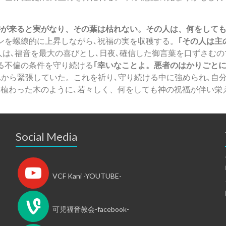
が来ると実がなり、その葉は枯れない。その人は、何をしても栄え
ンを螺線的に上昇しながら､祝福の実を収穫する。
｢その人は主
人は､福音を最大の喜びとし､日夜､確信した御言葉を口ずさむ
る不偏の条件を守り続ける
｢幸いなことよ。悪者のはかりごと
から緊張していた。これを祈り､守り続ける中に強められ､自
に植わった木のように､若々しく、何をしても神の祝福が伴い栄
Social Media
VCF Kani -YOUTUBE-
可児福音教会-facebook-