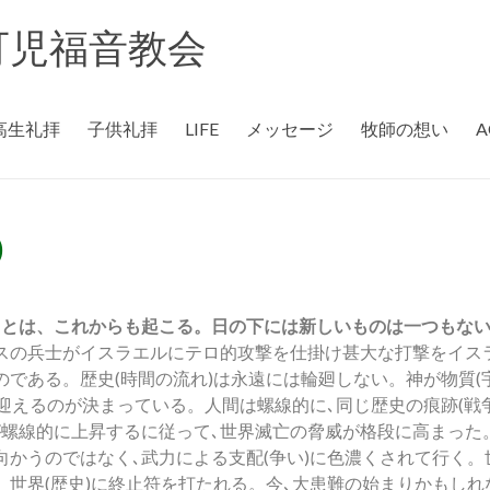
rch 可児福音教会
高生礼拝
子供礼拝
LIFE
メッセージ
牧師の想い
A
)
は、これからも起こる。日の下には新しいものは一つもない｣
マスの兵士がイスラエルにテロ的攻撃を仕掛け甚大な打撃をイス
ある。歴史(時間の流れ)は永遠には輪廻しない。神が物質(宇
を迎えるのが決まっている。人間は螺線的に､同じ歴史の痕跡(戦
が螺線的に上昇するに従って､世界滅亡の脅威が格段に高まった
かうのではなく､武力による支配(争い)に色濃くされて行く。
。世界(歴史)に終止符を打たれる。今､大患難の始まりかもしれ