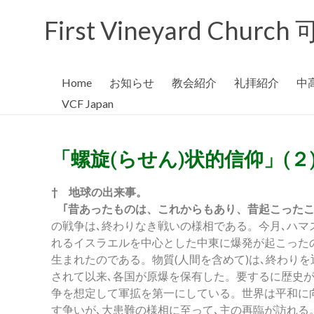
First Vineyard Chu
Home
お知らせ
教会紹介
礼拝紹介
中
VCF Japan
「螺旋(らせん)状的信仰」(２
† 地球の出来事。
｢昔あったものは、これからもあり、昔起こったこと
の戦争は､終わりなき戦いの様相である。今月､ハ
れるイスラエルを中心とした中東に爆発が起こったので
生まれたのである。物質(人間を含めて)は､終わり
されて以来､各国が原爆を保有した。要するに歴史
争を想定して軍拡を第一にしている。世界は平和に向
す争いが､大患難の様相に至って､主の再臨が訪れる