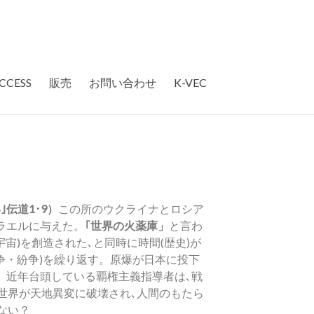
CCESS
販売
お問い合わせ
K-VEC
伝道1･9）
この所のウクライナとロシア
ラエルに与えた。
｢世界の火薬庫」
と言わ
宙)を創造された､と同時に時間(歴史)が
争・紛争)を繰り返す。原爆が日本に投下
。近年台頭している覇権主義指導者は､戦
世界が天地異変に破壊され､人間のもたら
ない？