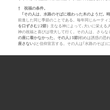
† 祝福の条件。
｢その人は、水路のそばに植わった木のようだ。時
前進した同じ季節のことである。毎年同じルーティ
を口ずさむ｣ 2節）
主なる神によって､大いに栄える
神の祝福と喜びは増大して行く。その人は、さらな
の座に着かなかった、その人｣ 1節)
初めは誘惑の恐れ
座さない｣
と信仰宣言する。その人は｢水路のそば｣