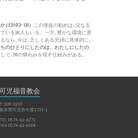
ﾖﾊﾈ3･18）
この使徒の勧めは､父なる
ている旅人もいる。一方､豊かな環境に恵
るなら､今は､乏しくある兄姉に具体的に､
たちのひとりにしたのは、わたしにしたの
通して､神の憐れみを現す仕組みがある。
可児福音教会
〒509-0207
岐阜県可児市今渡1732-1
TEL 0574-62-6272
FAX 0574-63-6304