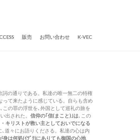
CCESS
販売
お問い合わせ
K-VEC
歌詞の通りである。私達の唯一無二の特権
なって来たように感じている。自らも含め
､この罪の浮世を､外国として巡礼の旅を
救い出された。
信仰の｢信(まこと)｣は
､この
ス・キリストが救い主としておいでになる
に､道々にお語りくださる。私達の心は内
我が身は何処(ｲﾂﾞｸ)にありても御国の心地