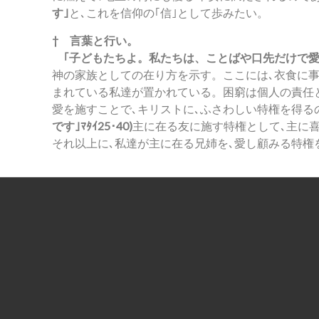
す｣
と､これを信仰の｢信｣として歩みたい。
† 言葉と行い。
｢子どもたちよ。私たちは、ことばや口先だけで愛す
神の家族としての在り方を示す。ここには､衣食に
まれている私達が置かれている。困窮は個人の責任と
愛を施すことで､キリストに､ふさわしい特権を得る
です｣ﾏﾀｲ25･40)
主に在る友に施す特権として､主に喜
それ以上に､私達が主に在る兄姉を､愛し顧みる特権