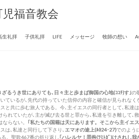
rch 可児福音教会
高生礼拝
子供礼拝
LIFE
メッセージ
牧師の想い
A
きざるうき世にありても､日々主と歩まば御国の心地(ｺｺﾁ)す｣
の
聞いているが､先代の持っていた信仰の内容と確信が見られなく
スと共に歩む旅人である。今､主イエスの同行者として､私達は
付けられていたが､主が滅び去る世と罪から､私達を引き離して､
はならない。
｢私たちの国籍は天にあります。そこから主イエ
スは､私達と同行して下さり､
エマオの途上(ﾙｶ24･27)
でのよう
る。聖歌467番の折り返し
｢ハレルヤ！罪咎(ﾂﾐﾄｶﾞ)けされし