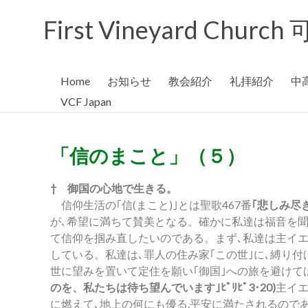
First Vineyard Chu
Home
お知らせ
教会紹介
礼拝紹介
中
VCF Japan
「信のまこと」（５）
† 御国の心地で生きる。
信仰生活の｢信(まこと)｣とは聖歌467番
｢悲しみ尽
が､希望に満ちて賛美となる。確かに私達は福音を
て信仰を掴み直したいのである。まず､私達は主イエ
している。私達は､罪人の住み家｢この世｣に､縛り
世に望みを置いて定住を願い｢御国｣への旅を避けて
のを、私たちは待ち望んでいます｣ﾋﾟﾘﾋﾟ3･20)
主イエ
に燃えて､地上の何にも優る.平安に満たされるのであ