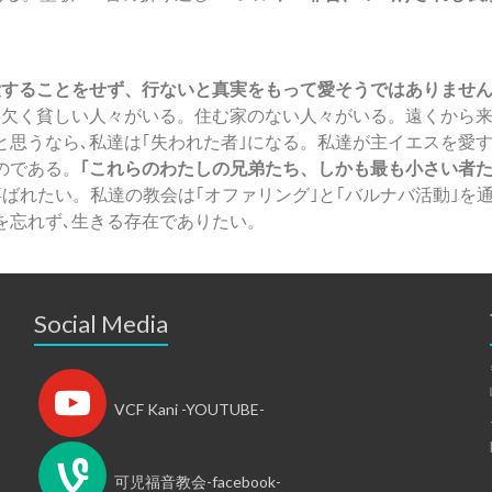
ることをせず、行ないと真実をもって愛そうではありませんか｣1
事欠く貧しい人々がいる。住む家のない人々がいる。遠くから来
思うなら､私達は｢失われた者｣になる。私達が主イエスを愛す
のである。
｢これらのわたしの兄弟たち、しかも最も小さい者
ばれたい。私達の教会は｢オファリング｣と｢バルナバ活動｣を
を忘れず､生きる存在でありたい。
Social Media
VCF Kani -YOUTUBE-
可児福音教会-facebook-