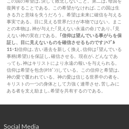
この国の希望は､決して敗北しないこと。第二は､母国を
復興することである。この希望がなければ､この国は生
きる力と意味を失うだろう。希望は未来に確信を与える
事実である。目に見える世界だけが本物ではない。まこ
との本物は､神が与えた｢見えない永遠の命｣であり､｢見
えない神の実在｣である。
｢信仰は望んでいる事がらを保
証し、目に見えないものを確信させるものです｣ﾍﾌﾞﾙ
11･1
)信仰は､古い過去を新しく換え､信仰は｢望んでいる
事柄(希望)｣を保証し､確信させる。現在が､どんなであ
っても､神はキリストにより永遠の報いを与えられる。
信仰は希望を包含(ﾎｳｶﾞﾝ)している。この信仰と希望は､
神の愛で覆われている。神の愛は信じる世界中の者を､
キリストの一つの身体として力強く連帯させ､苦しみに
ある者を支え励まし､希望を共有するのである。
Social Media