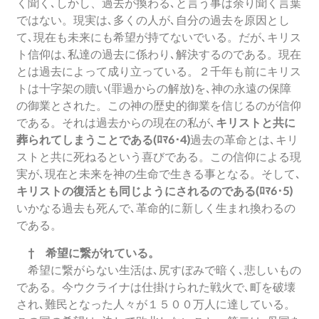
く聞く､しかし、過去が換わる､と言う事は余り聞く言葉
ではない。現実は､多くの人が､自分の過去を原因とし
て､現在も未来にも希望が持てないでいる。だが､キリス
ト信仰は､私達の過去に係わり､解決するのである。現在
とは過去によって成り立っている。２千年も前にキリス
トは十字架の贖い(罪過からの解放)を､神の永遠の保障
の御業とされた。この神の歴史的御業を信じるのが信仰
である。それは過去からの現在の私が､
キリストと共に
葬られてしまうことである(ﾛﾏ6･4)
過去の革命とは､キリ
ストと共に死ねるという喜びである。この信仰による現
実が､現在と未来を神の生命で生きる事となる。そして､
キリストの復活とも同じようにされるのである(ﾛﾏ6･5)
いかなる過去も死んで､革命的に新しく生まれ換わるの
である。
† 希望に繋がれている。
希望に繋がらない生活は､尻すぼみで暗く､悲しいもの
である。今ウクライナは仕掛けられた戦火で､町を破壊
され､難民となった人々が１５００万人に達している。