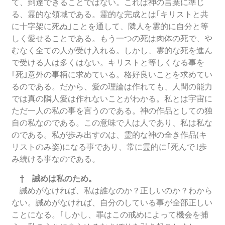
て、到達できることではない。これは神の言葉に準じ
る、霊的な領域である。霊的な完成とは｢キリストと共
に十字架に死ぬ｣ことを通して、隣人を霊的に自分と等
しく愛せることである。もう一つの死は肉体の死で、や
むなく全ての人が受け入れる。しかし、霊的な死を進ん
で受ける人は多くはない。キリストと等しくなる事を
｢死｣意外の事柄に求めている。格好良いことを求めてい
るのである。だから、愛の理論は作れても、人間の能力
では真の隣人愛は作れないことがわかる。私とは宇宙に
ただ一人の私の事を言うのである。神の作品としての独
自の私なのである。この意味で人は人であり、私は私な
のである。私が歩み出すのは、霊的な神の全き作品(キ
リストのみ姿)になる事であり、常に霊的に｢死んで｣歩
み続ける事なのである。
† 誡めは私のため。
誡めがなければ、私は誰なのか？正しいのか？わから
ない。誡めがなければ、自分のしている事が全部正しい
ことになる。｢しかし、罪はこの戒めによって機会を捕