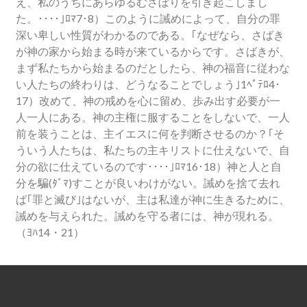
え、私のうちにあらゆるむさぼりを引き起こしまし
た。････｣ﾛﾏ7･8）このように誡めによって、自分の罪
深い卑しい性質がわかるのである。｢なぜなら、さばき
が神の家から始まる時が来ているからです。さばきが、
まず私たちから始まるのだとしたら、神の福音に従わな
い人たちの終わりは、どうなることでしょう｣1ﾍﾟﾃﾛ4･
17）改めて、神の戒めを心に留め、歩み出す必要が一
人一人にある。神の主権に服することをしないで、一人
前を装うことは、主イエスに何を判断させるのか？｢そ
ういう人たちは、私たちの主キリストに仕えないで、自
分の欲に仕えているのです････｣ﾛﾏ16･18）神と人と自
分を騙(ﾀﾞﾏ)すことが良いわけがない。誡めを捨て去れ
ば｢罪と滅び｣はないが、主は私達が神に生きるために、
誡めを与えられた。誡めを守る者には、神が現れる。
（ﾖﾊ14・21）